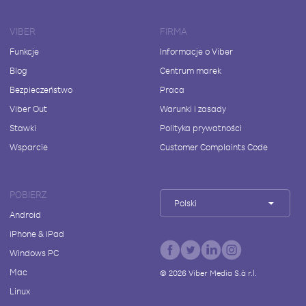
VIBER
FIRMA
Funkcje
Informacje o Viber
Blog
Centrum marek
Bezpieczeństwo
Praca
Viber Out
Warunki i zasady
Stawki
Polityka prywatności
Wsparcie
Customer Complaints Code
POBIERZ
Polski
Android
iPhone & iPad
Windows PC
Mac
©
2026
Viber Media S.à r.l.
Linux