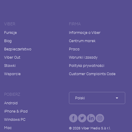
VIBER
FIRMA
Funkcje
Informacje o Viber
Blog
Centrum marek
Bezpieczeństwo
Praca
Viber Out
Warunki i zasady
Stawki
Polityka prywatności
Wsparcie
Customer Complaints Code
POBIERZ
Polski
Android
iPhone & iPad
Windows PC
Mac
©
2026
Viber Media S.à r.l.