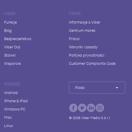
VIBER
FIRMA
Funkcje
Informacje o Viber
Blog
Centrum marek
Bezpieczeństwo
Praca
Viber Out
Warunki i zasady
Stawki
Polityka prywatności
Wsparcie
Customer Complaints Code
POBIERZ
Polski
Android
iPhone & iPad
Windows PC
Mac
©
2026
Viber Media S.à r.l.
Linux