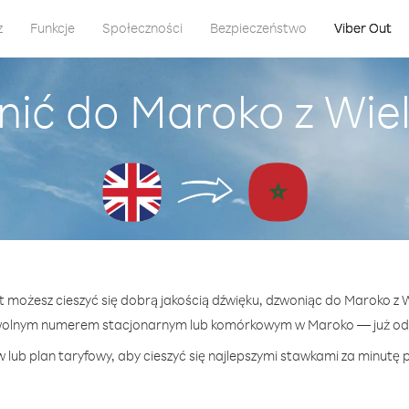
z
Funkcje
Społeczności
Bezpieczeństwo
Viber Out
nić do Maroko z Wiel
ut możesz cieszyć się dobrą jakością dźwięku, dzwoniąc do Maroko z W
wolnym numerem stacjonarnym lub komórkowym w Maroko — już od 1
 lub plan taryfowy, aby cieszyć się najlepszymi stawkami za minutę 