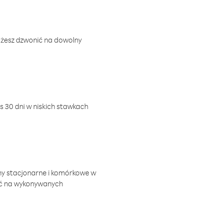
ożesz dzwonić na dowolny
 30 dni w niskich stawkach
ny stacjonarne i komórkowe w
ić na wykonywanych