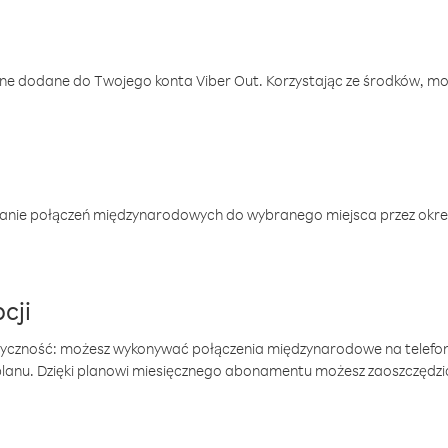
one dodane do Twojego konta Viber Out. Korzystając ze środków, m
anie połączeń międzynarodowych do wybranego miejsca przez okres
cji
tyczność: możesz wykonywać połączenia międzynarodowe na telefo
 planu. Dzięki planowi miesięcznego abonamentu możesz zaoszczędz