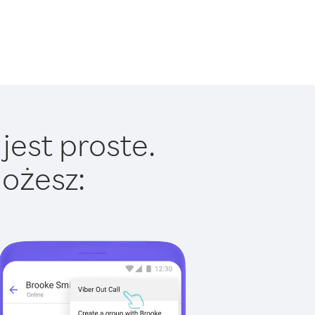
jest proste.
ożesz: