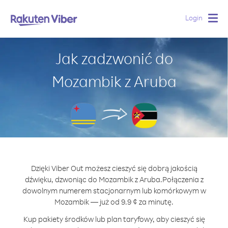
Login
Togg
navig
Jak zadzwonić do
Mozambik z Aruba
Dzięki Viber Out możesz cieszyć się dobrą jakością
dźwięku, dzwoniąc do Mozambik z Aruba.
Połączenia z
dowolnym numerem stacjonarnym lub komórkowym w
Mozambik — już od 9.9 ¢ za minutę.
Kup pakiety środków lub plan taryfowy, aby cieszyć się