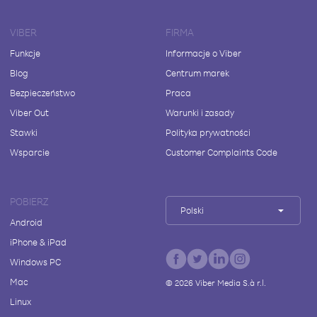
VIBER
FIRMA
Funkcje
Informacje o Viber
Blog
Centrum marek
Bezpieczeństwo
Praca
Viber Out
Warunki i zasady
Stawki
Polityka prywatności
Wsparcie
Customer Complaints Code
POBIERZ
Polski
Android
iPhone & iPad
Windows PC
Mac
©
2026
Viber Media S.à r.l.
Linux