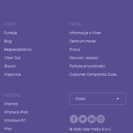
VIBER
FIRMA
Funkcje
Informacje o Viber
Blog
Centrum marek
Bezpieczeństwo
Praca
Viber Out
Warunki i zasady
Stawki
Polityka prywatności
Wsparcie
Customer Complaints Code
POBIERZ
Polski
Android
iPhone & iPad
Windows PC
Mac
©
2026
Viber Media S.à r.l.