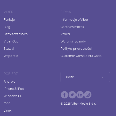
VIBER
FIRMA
Funkcje
Informacje o Viber
Blog
Centrum marek
Bezpieczeństwo
Praca
Viber Out
Warunki i zasady
Stawki
Polityka prywatności
Wsparcie
Customer Complaints Code
POBIERZ
Polski
Android
iPhone & iPad
Windows PC
Mac
©
2026
Viber Media S.à r.l.
Linux