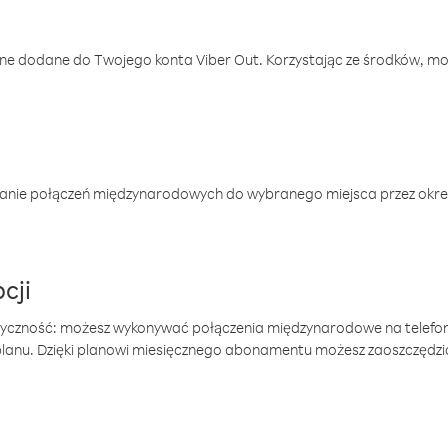
one dodane do Twojego konta Viber Out. Korzystając ze środków, m
anie połączeń międzynarodowych do wybranego miejsca przez okres
cji
tyczność: możesz wykonywać połączenia międzynarodowe na telefo
 planu. Dzięki planowi miesięcznego abonamentu możesz zaoszczędz