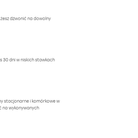
ożesz dzwonić na dowolny
 30 dni w niskich stawkach
ny stacjonarne i komórkowe w
ić na wykonywanych