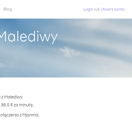
Blog
Login
lub
Utwórz konto
Malediwy
 z Malediwy.
8.5 ¢ za minutę.
połączenia z Mjanma.