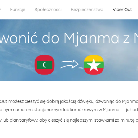
z
Funkcje
Społeczności
Bezpieczeństwo
Viber Out
zwonić do Mjanma z 
r Out możesz cieszyć się dobrą jakością dźwięku, dzwoniąc do Mjanma
wolnym numerem stacjonarnym lub komórkowym w Mjanma — już od 3
 lub plan taryfowy, aby cieszyć się najlepszymi stawkami za minutę 