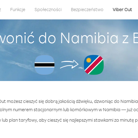
z
Funkcje
Społeczności
Bezpieczeństwo
Viber Out
wonić do Namibia z
 Out możesz cieszyć się dobrą jakością dźwięku, dzwoniąc do Namibi
wolnym numerem stacjonarnym lub komórkowym w Namibia — już od 1
lub plan taryfowy, aby cieszyć się najlepszymi stawkami za minutę 