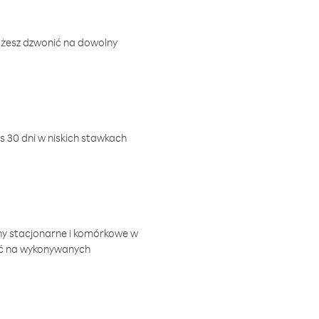
ożesz dzwonić na dowolny
 30 dni w niskich stawkach
ny stacjonarne i komórkowe w
ić na wykonywanych