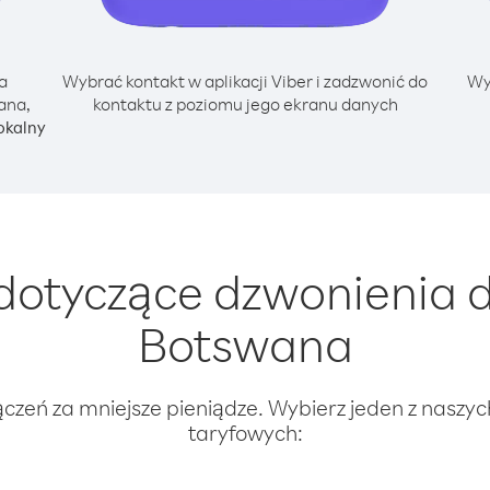
a
Wybrać kontakt w aplikacji Viber i zadzwonić do
Wy
ana,
kontaktu z poziomu jego ekranu danych
okalny
dotyczące dzwonienia d
Botswana
ączeń za mniejsze pieniądze. Wybierz jeden z naszy
taryfowych: