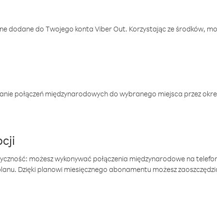
one dodane do Twojego konta Viber Out. Korzystając ze środków, m
anie połączeń międzynarodowych do wybranego miejsca przez okres
cji
tyczność: możesz wykonywać połączenia międzynarodowe na telefo
 planu. Dzięki planowi miesięcznego abonamentu możesz zaoszczędz