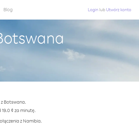
Blog
Login
lub
Utwórz konto
 Botswana
a z Botswana.
9.0 ¢ za minutę.
połączenia z Namibia.