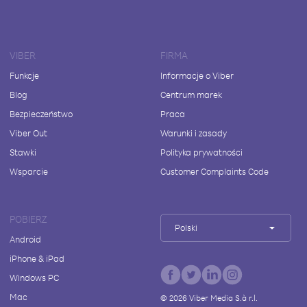
VIBER
FIRMA
Funkcje
Informacje o Viber
Blog
Centrum marek
Bezpieczeństwo
Praca
Viber Out
Warunki i zasady
Stawki
Polityka prywatności
Wsparcie
Customer Complaints Code
POBIERZ
Polski
Android
iPhone & iPad
Windows PC
Mac
©
2026
Viber Media S.à r.l.