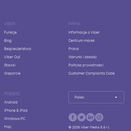
VIBER
FIRMA
Funkcje
Informacje o Viber
Blog
Centrum marek
Bezpieczeństwo
Praca
Viber Out
Warunki i zasady
Stawki
Polityka prywatności
Wsparcie
Customer Complaints Code
POBIERZ
Polski
Android
iPhone & iPad
Windows PC
Mac
©
2026
Viber Media S.à r.l.