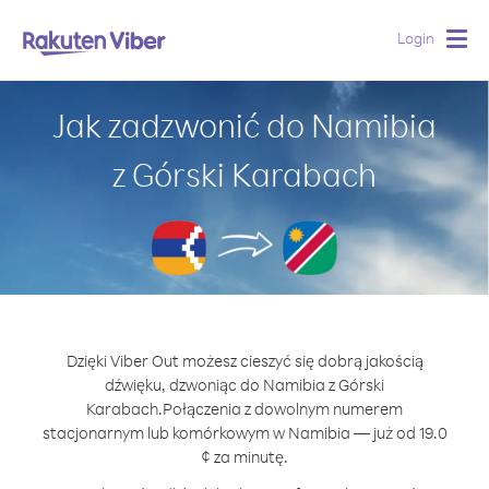
Login
Togg
navig
Jak zadzwonić do Namibia
z Górski Karabach
Dzięki Viber Out możesz cieszyć się dobrą jakością
dźwięku, dzwoniąc do Namibia z Górski
Karabach.
Połączenia z dowolnym numerem
stacjonarnym lub komórkowym w Namibia — już od 19.0
¢ za minutę.