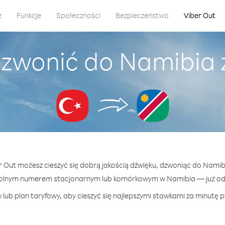
z
Funkcje
Społeczności
Bezpieczeństwo
Viber Out
dzwonić do Namibia z
er Out możesz cieszyć się dobrą jakością dźwięku, dzwoniąc do Namibi
olnym numerem stacjonarnym lub komórkowym w Namibia — już od 
lub plan taryfowy, aby cieszyć się najlepszymi stawkami za minutę 