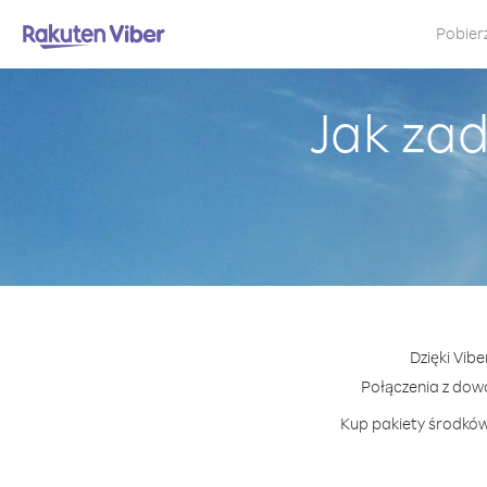
Pobier
Jak za
Dzięki Vib
Połączenia z dow
Kup pakiety środków 