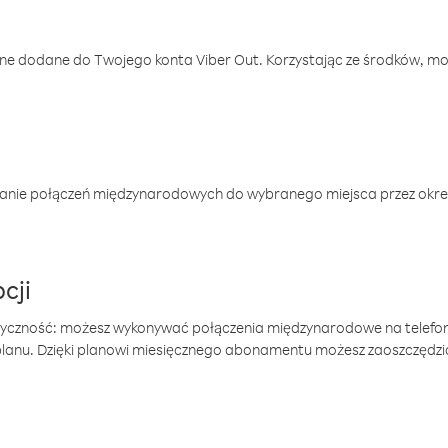
one dodane do Twojego konta Viber Out. Korzystając ze środków, m
anie połączeń międzynarodowych do wybranego miejsca przez okres
cji
tyczność: możesz wykonywać połączenia międzynarodowe na telefo
 planu. Dzięki planowi miesięcznego abonamentu możesz zaoszczędz