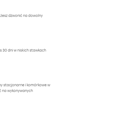
ożesz dzwonić na dowolny
 30 dni w niskich stawkach
ny stacjonarne i komórkowe w
ić na wykonywanych