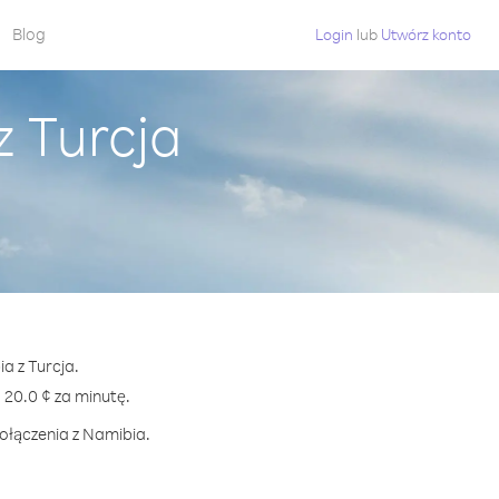
Blog
Login
lub
Utwórz konto
 Turcja
a z Turcja.
20.0 ¢ za minutę.
połączenia z Namibia.