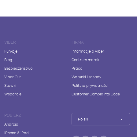
VIBER
FIRMA
Funkcje
Informacje o Viber
Blog
Centrum marek
Bezpieczeństwo
Praca
Viber Out
Warunki i zasady
Stawki
Polityka prywatności
Wsparcie
Customer Complaints Code
POBIERZ
Polski
Android
iPhone & iPad