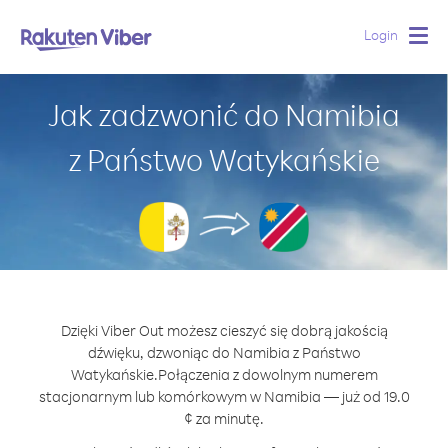
Login
Togg
navig
Jak zadzwonić do Namibia
z Państwo Watykańskie
Dzięki Viber Out możesz cieszyć się dobrą jakością
dźwięku, dzwoniąc do Namibia z Państwo
Watykańskie.
Połączenia z dowolnym numerem
stacjonarnym lub komórkowym w Namibia — już od 19.0
¢ za minutę.