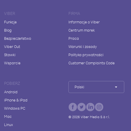
VIBER
FIRMA
Funkcje
Informacje o Viber
Blog
Centrum marek
Bezpieczeństwo
Praca
Viber Out
Warunki i zasady
Stawki
Polityka prywatności
Wsparcie
Customer Complaints Code
POBIERZ
Polski
Android
iPhone & iPad
Windows PC
Mac
©
2026
Viber Media S.à r.l.
Linux