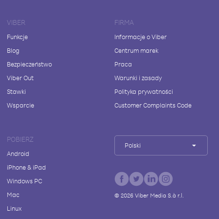
VIBER
FIRMA
Funkcje
Informacje o Viber
Blog
Centrum marek
Bezpieczeństwo
Praca
Viber Out
Warunki i zasady
Stawki
Polityka prywatności
Wsparcie
Customer Complaints Code
POBIERZ
Polski
Android
iPhone & iPad
Windows PC
Mac
©
2026
Viber Media S.à r.l.
Linux