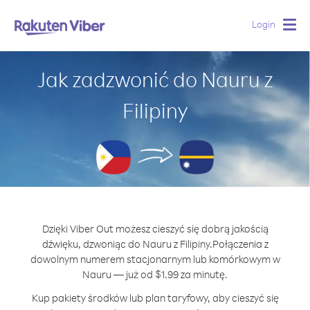
Login
Togg
navig
Jak zadzwonić do Nauru z
Filipiny
Dzięki Viber Out możesz cieszyć się dobrą jakością
dźwięku, dzwoniąc do Nauru z Filipiny.
Połączenia z
dowolnym numerem stacjonarnym lub komórkowym w
Nauru — już od $1.99 za minutę.
Kup pakiety środków lub plan taryfowy, aby cieszyć się