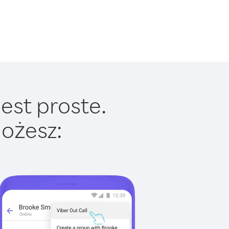
est proste.
ożesz: