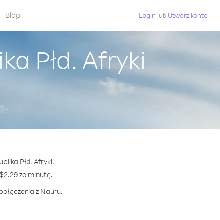
Blog
Login
lub
Utwórz konto
ka Płd. Afryki
lika Płd. Afryki.
2.29 za minutę.
 połączenia z Nauru.