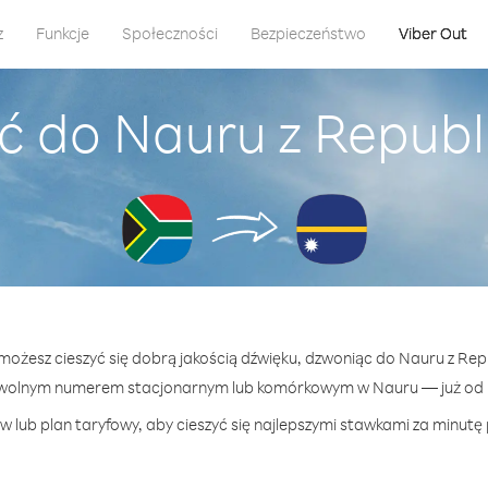
z
Funkcje
Społeczności
Bezpieczeństwo
Viber Out
 do Nauru z Republi
 możesz cieszyć się dobrą jakością dźwięku, dzwoniąc do Nauru z Repub
owolnym numerem stacjonarnym lub komórkowym w Nauru — już od $
 lub plan taryfowy, aby cieszyć się najlepszymi stawkami za minutę