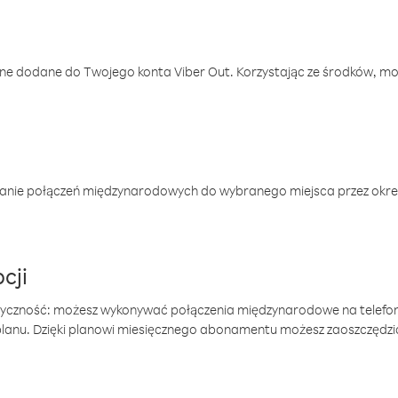
one dodane do Twojego konta Viber Out. Korzystając ze środków, m
anie połączeń międzynarodowych do wybranego miejsca przez okres
cji
tyczność: możesz wykonywać połączenia międzynarodowe na telefo
 planu. Dzięki planowi miesięcznego abonamentu możesz zaoszczędz