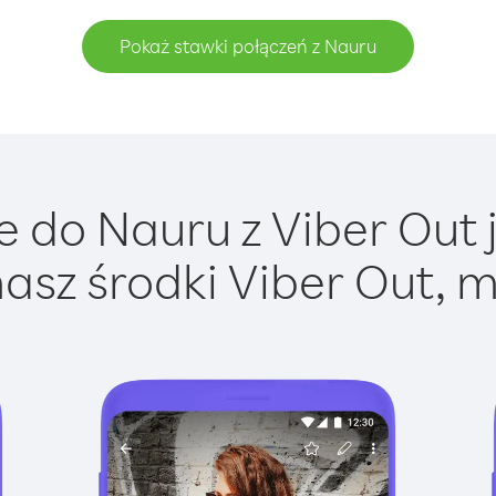
Pokaż stawki połączeń z Nauru
 do Nauru z Viber Out j
asz środki Viber Out, m