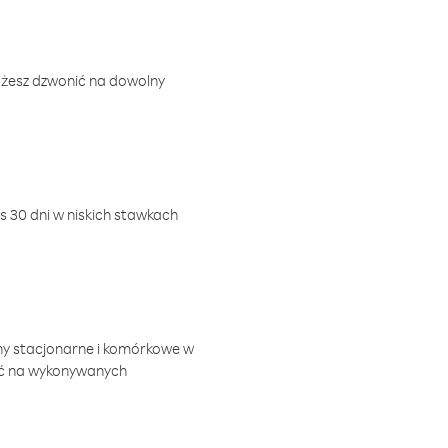
ożesz dzwonić na dowolny
 30 dni w niskich stawkach
ny stacjonarne i komórkowe w
ić na wykonywanych