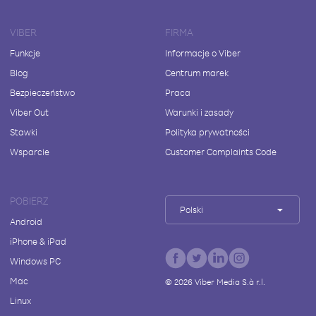
VIBER
FIRMA
Funkcje
Informacje o Viber
Blog
Centrum marek
Bezpieczeństwo
Praca
Viber Out
Warunki i zasady
Stawki
Polityka prywatności
Wsparcie
Customer Complaints Code
POBIERZ
Polski
Android
iPhone & iPad
Windows PC
Mac
©
2026
Viber Media S.à r.l.
Linux