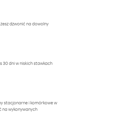
ożesz dzwonić na dowolny
 30 dni w niskich stawkach
ny stacjonarne i komórkowe w
ić na wykonywanych