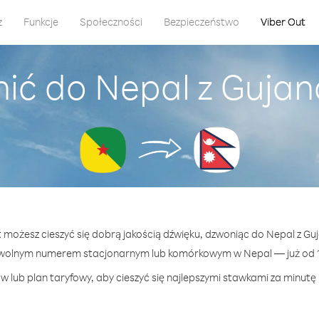
z
Funkcje
Społeczności
Bezpieczeństwo
Viber Out
ić do Nepal z Guja
t możesz cieszyć się dobrą jakością dźwięku, dzwoniąc do Nepal z G
owolnym numerem stacjonarnym lub komórkowym w Nepal — już od 16
w lub plan taryfowy, aby cieszyć się najlepszymi stawkami za minutę 