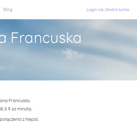
Blog
Login
lub
Utwórz konto
na Francuska
ujana Francuska.
.5 ¢ za minutę.
połączenia z Nepal.