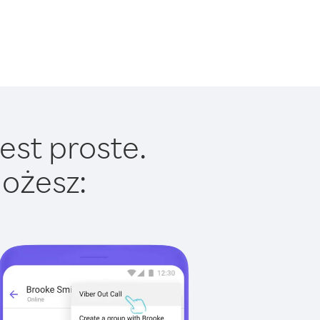
est proste.
ożesz: