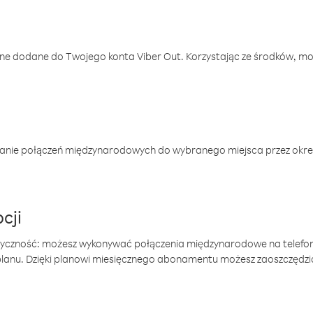
one dodane do Twojego konta Viber Out. Korzystając ze środków, m
anie połączeń międzynarodowych do wybranego miejsca przez okres
cji
tyczność: możesz wykonywać połączenia międzynarodowe na telefo
 planu. Dzięki planowi miesięcznego abonamentu możesz zaoszczędz