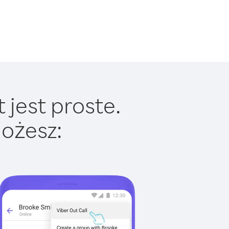
 jest proste.
ożesz: