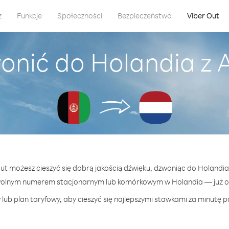
z
Funkcje
Społeczności
Bezpieczeństwo
Viber Out
onić do Holandia z 
Out możesz cieszyć się dobrą jakością dźwięku, dzwoniąc do Holandia
wolnym numerem stacjonarnym lub komórkowym w Holandia — już od 
lub plan taryfowy, aby cieszyć się najlepszymi stawkami za minutę p