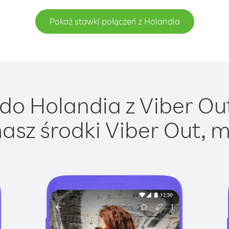
Pokaż stawki połączeń z Holandia
o Holandia z Viber Out
asz środki Viber Out, m