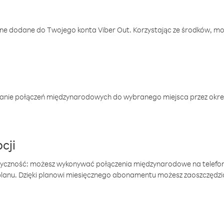
one dodane do Twojego konta Viber Out. Korzystając ze środków, m
anie połączeń międzynarodowych do wybranego miejsca przez okres
cji
tyczność: możesz wykonywać połączenia międzynarodowe na telefo
 planu. Dzięki planowi miesięcznego abonamentu możesz zaoszczędz