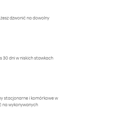
ożesz dzwonić na dowolny
 30 dni w niskich stawkach
ny stacjonarne i komórkowe w
ić na wykonywanych