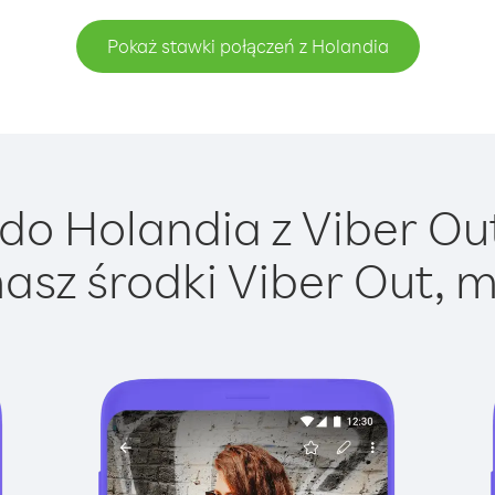
Pokaż stawki połączeń z Holandia
o Holandia z Viber Out
asz środki Viber Out, m