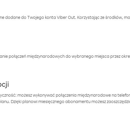
one dodane do Twojego konta Viber Out. Korzystając ze środków, m
anie połączeń międzynarodowych do wybranego miejsca przez okres
cji
tyczność: możesz wykonywać połączenia międzynarodowe na telefo
 planu. Dzięki planowi miesięcznego abonamentu możesz zaoszczędz