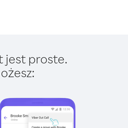
 jest proste.
ożesz: