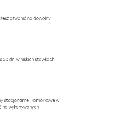
ożesz dzwonić na dowolny
 30 dni w niskich stawkach
ny stacjonarne i komórkowe w
ić na wykonywanych