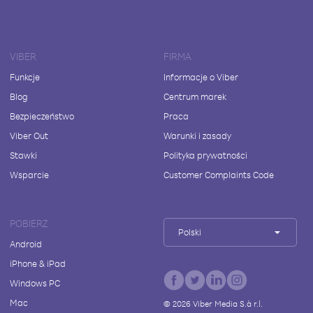
VIBER
FIRMA
Funkcje
Informacje o Viber
Blog
Centrum marek
Bezpieczeństwo
Praca
Viber Out
Warunki i zasady
Stawki
Polityka prywatności
Wsparcie
Customer Complaints Code
POBIERZ
Polski
Android
iPhone & iPad
Windows PC
Mac
©
2026
Viber Media S.à r.l.