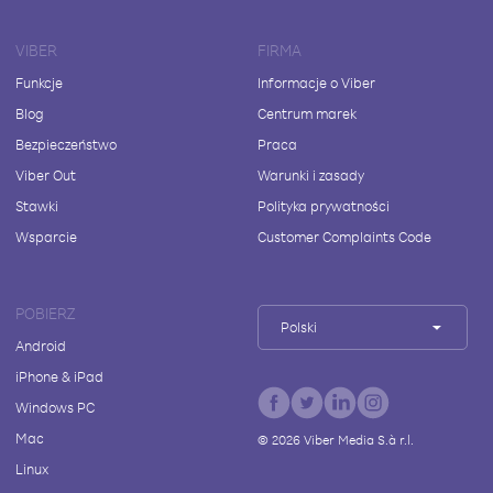
VIBER
FIRMA
Funkcje
Informacje o Viber
Blog
Centrum marek
Bezpieczeństwo
Praca
Viber Out
Warunki i zasady
Stawki
Polityka prywatności
Wsparcie
Customer Complaints Code
POBIERZ
Polski
Android
iPhone & iPad
Windows PC
Mac
©
2026
Viber Media S.à r.l.
Linux