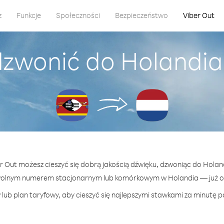
z
Funkcje
Społeczności
Bezpieczeństwo
Viber Out
dzwonić do Holandia 
er Out możesz cieszyć się dobrą jakością dźwięku, dzwoniąc do Holand
wolnym numerem stacjonarnym lub komórkowym w Holandia — już od 
lub plan taryfowy, aby cieszyć się najlepszymi stawkami za minutę p