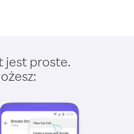
 jest proste.
ożesz: