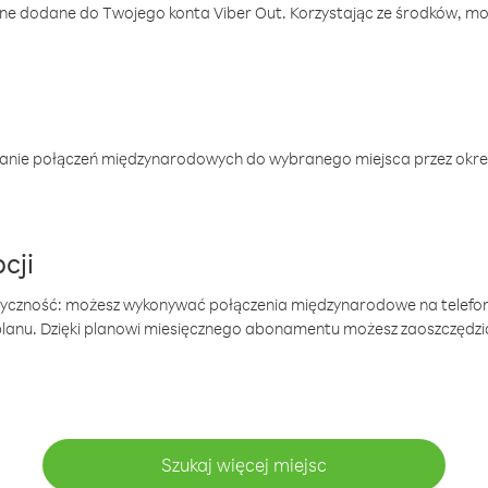
one dodane do Twojego konta Viber Out. Korzystając ze środków, m
anie połączeń międzynarodowych do wybranego miejsca przez okres
cji
tyczność: możesz wykonywać połączenia międzynarodowe na telefo
 planu. Dzięki planowi miesięcznego abonamentu możesz zaoszczędz
Szukaj więcej miejsc