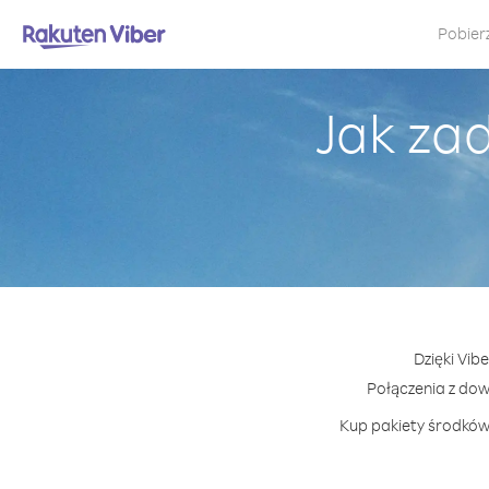
Pobier
Jak za
Dzięki Vib
Połączenia z do
Kup pakiety środków 