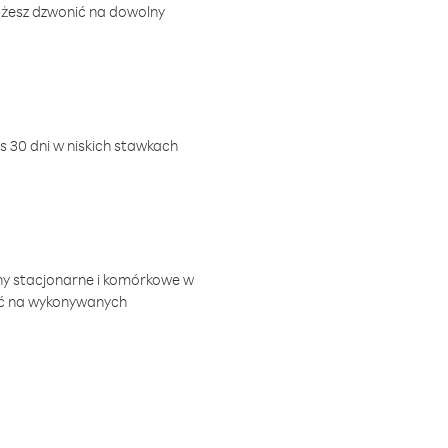
ożesz dzwonić na dowolny
 30 dni w niskich stawkach
ny stacjonarne i komórkowe w
ić na wykonywanych