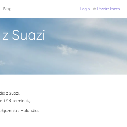
Blog
Login
lub
Utwórz konto
z Suazi
ia z Suazi.
1.9 ¢ za minutę.
ołączenia z Holandia.