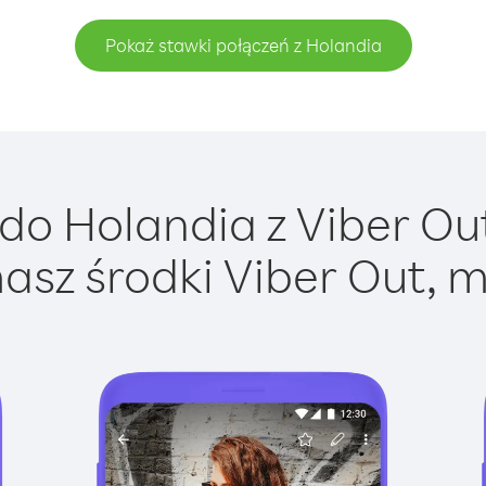
Pokaż stawki połączeń z Holandia
o Holandia z Viber Out
asz środki Viber Out, m