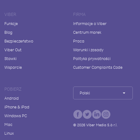
VIBER
FIRMA
Funkcje
Informacje o Viber
Blog
Centrum marek
Bezpieczeństwo
Praca
Viber Out
Warunki i zasady
Stawki
Polityka prywatności
Wsparcie
Customer Complaints Code
POBIERZ
Polski
Android
iPhone & iPad
Windows PC
Mac
©
2026
Viber Media S.à r.l.
Linux