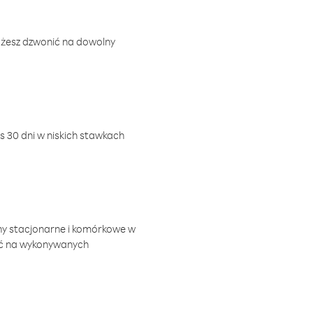
ożesz dzwonić na dowolny
 30 dni w niskich stawkach
ny stacjonarne i komórkowe w
ić na wykonywanych