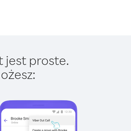
 jest proste.
ożesz: