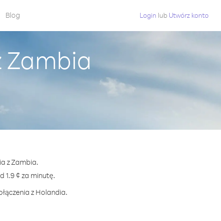
Blog
Login
lub
Utwórz konto
z Zambia
ia z Zambia.
1.9 ¢ za minutę.
ołączenia z Holandia.