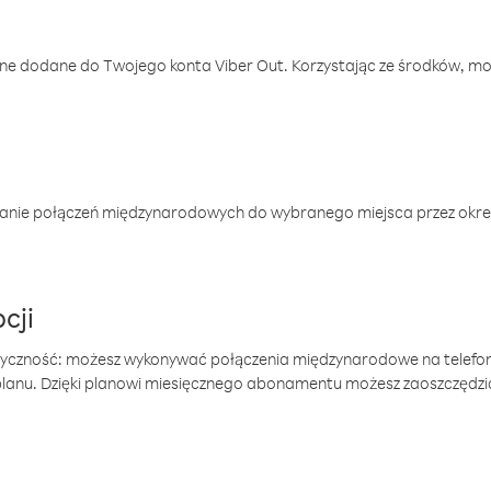
one dodane do Twojego konta Viber Out. Korzystając ze środków, m
anie połączeń międzynarodowych do wybranego miejsca przez okres
cji
tyczność: możesz wykonywać połączenia międzynarodowe na telefo
 planu. Dzięki planowi miesięcznego abonamentu możesz zaoszczędz