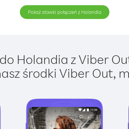
Pokaż stawki połączeń z Holandia
o Holandia z Viber Out
asz środki Viber Out, m