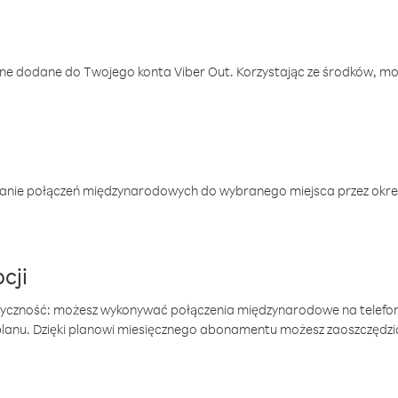
one dodane do Twojego konta Viber Out. Korzystając ze środków, m
anie połączeń międzynarodowych do wybranego miejsca przez okres
cji
tyczność: możesz wykonywać połączenia międzynarodowe na telefo
 planu. Dzięki planowi miesięcznego abonamentu możesz zaoszczędz