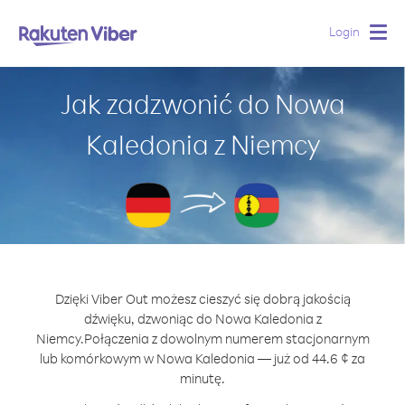
Login
Togg
navig
Jak zadzwonić do Nowa
Kaledonia z Niemcy
Dzięki Viber Out możesz cieszyć się dobrą jakością
dźwięku, dzwoniąc do Nowa Kaledonia z
Niemcy.
Połączenia z dowolnym numerem stacjonarnym
lub komórkowym w Nowa Kaledonia — już od 44.6 ¢ za
minutę.