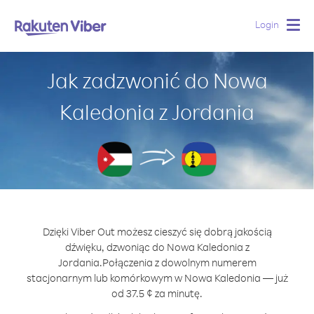
Login
Togg
navig
Jak zadzwonić do Nowa
Kaledonia z Jordania
Dzięki Viber Out możesz cieszyć się dobrą jakością
dźwięku, dzwoniąc do Nowa Kaledonia z
Jordania.
Połączenia z dowolnym numerem
stacjonarnym lub komórkowym w Nowa Kaledonia — już
od 37.5 ¢ za minutę.