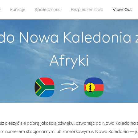
z
Funkcje
Społeczności
Bezpieczeństwo
Viber Out
do Nowa Kaledonia z
Afryki
sz cieszyć się dobrą jakością dźwięku, dzwoniąc do Nowa Kaledonia z 
ym numerem stacjonarnym lub komórkowym w Nowa Kaledonia — już 