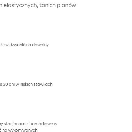
ch elastycznych, tanich planów
ożesz dzwonić na dowolny
 30 dni w niskich stawkach
ny stacjonarne i komórkowe w
ić na wykonywanych