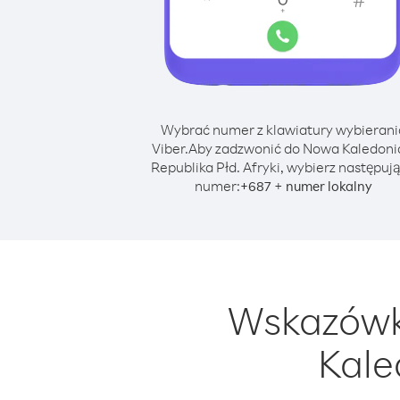
Wybrać numer z klawiatury wybierani
Viber.
Aby zadzwonić do Nowa Kaledoni
Republika Płd. Afryki, wybierz następuj
numer:
+
+
687
numer lokalny
Wskazówk
Kale