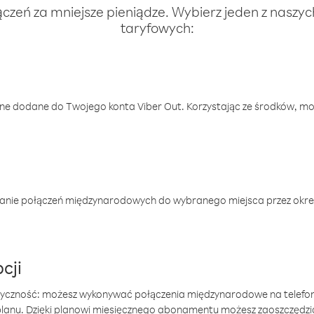
ączeń za mniejsze pieniądze. Wybierz jeden z naszy
taryfowych:
one dodane do Twojego konta Viber Out. Korzystając ze środków, m
anie połączeń międzynarodowych do wybranego miejsca przez okres
cji
tyczność: możesz wykonywać połączenia międzynarodowe na telefo
 planu. Dzięki planowi miesięcznego abonamentu możesz zaoszczędz