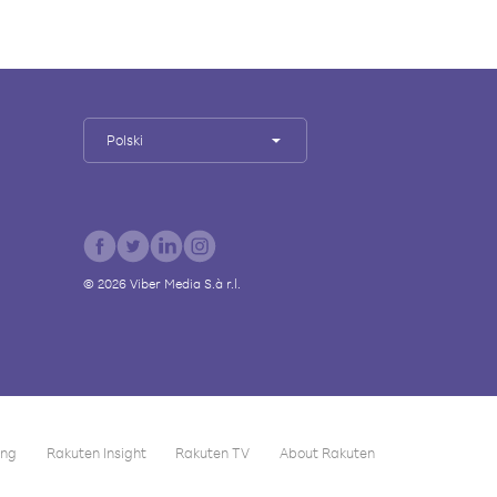
Polski
©
2026
Viber Media S.à r.l.
ing
Rakuten Insight
Rakuten TV
About Rakuten