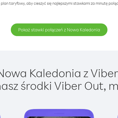
 plan taryfowy, aby cieszyć się najlepszymi stawkami za minutę połą
Pokaż stawki połączeń z Nowa Kaledonia
owa Kaledonia z Viber 
asz środki Viber Out, m