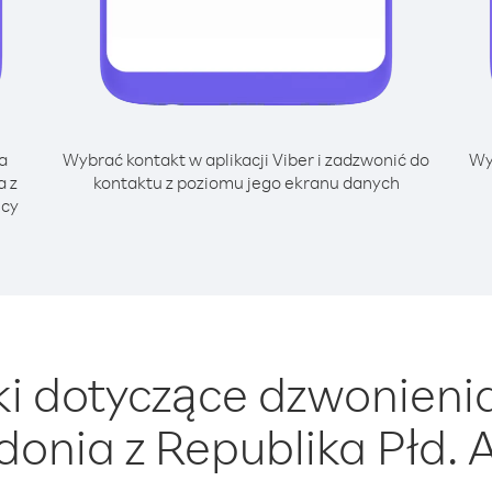
a
Wybrać kontakt w aplikacji Viber i zadzwonić do
Wy
a z
kontaktu z poziomu jego ekranu danych
ący
i dotyczące dzwonieni
donia z Republika Płd. A