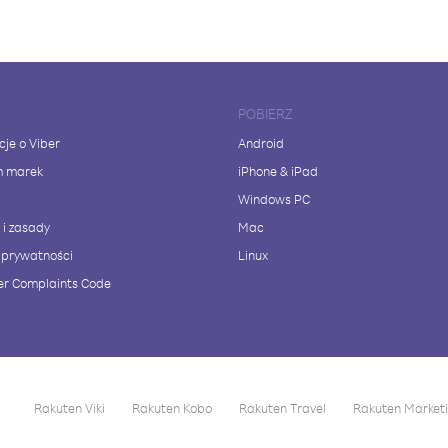
POBIERZ
cje o Viber
Android
m marek
iPhone & iPad
Windows PC
 i zasady
Mac
a prywatności
Linux
r Complaints Code
Rakuten Viki
Rakuten Kobo
Rakuten Travel
Rakuten Market