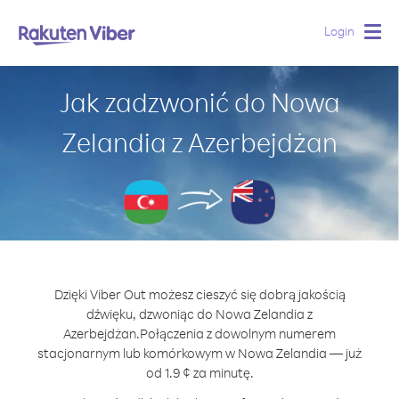
Login
Togg
navig
Jak zadzwonić do Nowa
Zelandia z Azerbejdżan
Dzięki Viber Out możesz cieszyć się dobrą jakością
dźwięku, dzwoniąc do Nowa Zelandia z
Azerbejdżan.
Połączenia z dowolnym numerem
stacjonarnym lub komórkowym w Nowa Zelandia — już
od 1.9 ¢ za minutę.