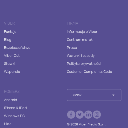
VIBER
FIRMA
Funkcje
Informacje o Viber
Blog
Centrum marek
Bezpieczeństwo
Praca
Viber Out
Warunki i zasady
Stawki
Polityka prywatności
Wsparcie
Customer Complaints Code
POBIERZ
Polski
Android
iPhone & iPad
Windows PC
Mac
©
2026
Viber Media S.à r.l.