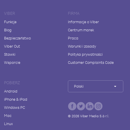
VIBER
FIRMA
Funkcje
Informacje o Viber
Blog
Centrum marek
Bezpieczeństwo
Praca
Viber Out
Warunki i zasady
Stawki
Polityka prywatności
Wsparcie
Customer Complaints Code
POBIERZ
Polski
Android
iPhone & iPad
Windows PC
Mac
©
2026
Viber Media S.à r.l.
Linux