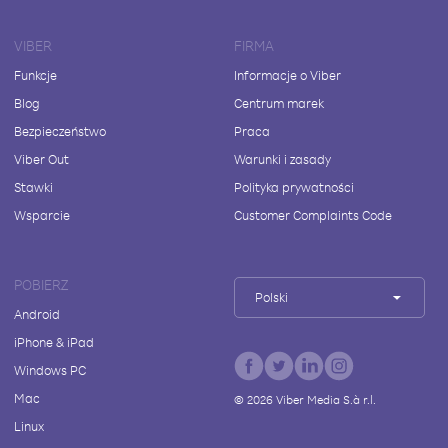
VIBER
FIRMA
Funkcje
Informacje o Viber
Blog
Centrum marek
Bezpieczeństwo
Praca
Viber Out
Warunki i zasady
Stawki
Polityka prywatności
Wsparcie
Customer Complaints Code
POBIERZ
Polski
Android
iPhone & iPad
Windows PC
Mac
©
2026
Viber Media S.à r.l.
Linux