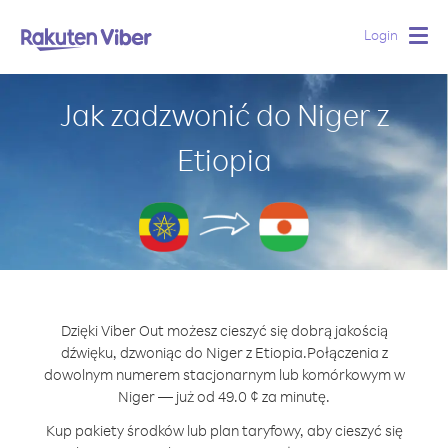
Login
Togg
navig
Jak zadzwonić do Niger z
Etiopia
Dzięki Viber Out możesz cieszyć się dobrą jakością
dźwięku, dzwoniąc do Niger z Etiopia.
Połączenia z
dowolnym numerem stacjonarnym lub komórkowym w
Niger — już od 49.0 ¢ za minutę.
Kup pakiety środków lub plan taryfowy, aby cieszyć się