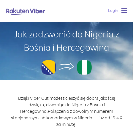
Login
Togg
navig
Jak zadzwonić do Nigeria z
Bośnia i Hercegowina
Dzięki Viber Out możesz cieszyć się dobrą jakością
dźwięku, dzwoniąc do Nigeria z Bośnia i
Hercegowina.
Połączenia z dowolnym numerem
stacjonarnym lub komórkowym w Nigeria — już od 16.4 ¢
za minutę.