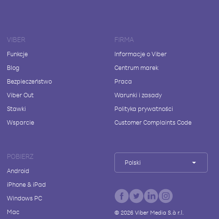
VIBER
FIRMA
Funkcje
Informacje o Viber
Blog
Centrum marek
Bezpieczeństwo
Praca
Viber Out
Warunki i zasady
Stawki
Polityka prywatności
Wsparcie
Customer Complaints Code
POBIERZ
Polski
Android
iPhone & iPad
Windows PC
Mac
©
2026
Viber Media S.à r.l.