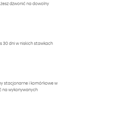
ożesz dzwonić na dowolny
 30 dni w niskich stawkach
ny stacjonarne i komórkowe w
ić na wykonywanych