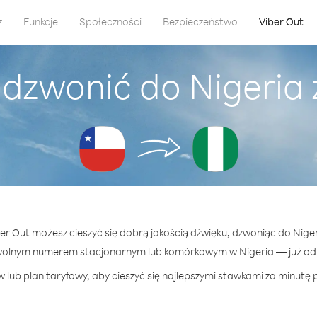
z
Funkcje
Społeczności
Bezpieczeństwo
Viber Out
adzwonić do Nigeria z
ber Out możesz cieszyć się dobrą jakością dźwięku, dzwoniąc do Nigeri
wolnym numerem stacjonarnym lub komórkowym w Nigeria — już od 1
 lub plan taryfowy, aby cieszyć się najlepszymi stawkami za minutę p