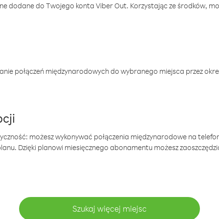
one dodane do Twojego konta Viber Out. Korzystając ze środków, m
anie połączeń międzynarodowych do wybranego miejsca przez okres
cji
tyczność: możesz wykonywać połączenia międzynarodowe na telefo
 planu. Dzięki planowi miesięcznego abonamentu możesz zaoszczędz
Szukaj więcej miejsc