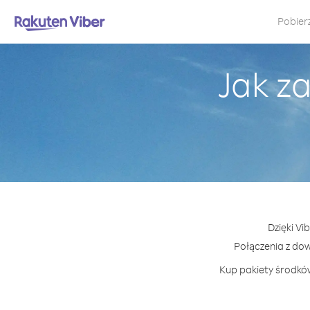
Pobier
Jak z
Dzięki Vi
Połączenia z do
Kup pakiety środków