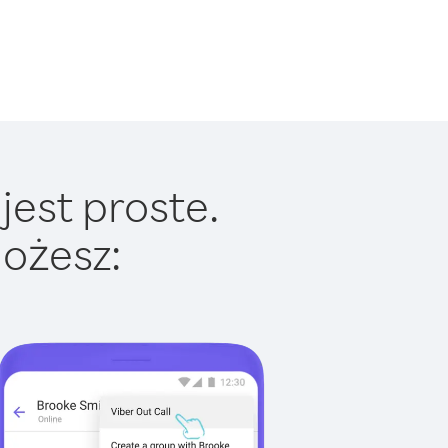
jest proste.
ożesz: