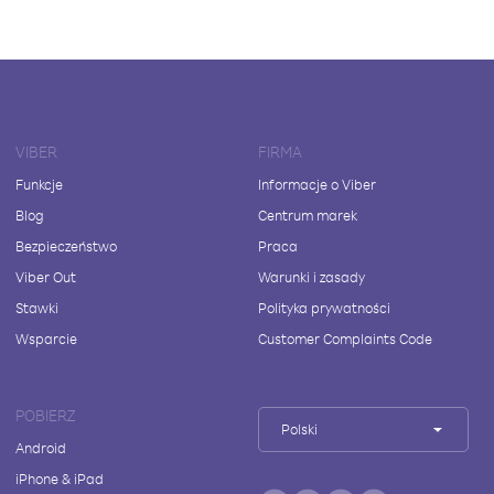
VIBER
FIRMA
Funkcje
Informacje o Viber
Blog
Centrum marek
Bezpieczeństwo
Praca
Viber Out
Warunki i zasady
Stawki
Polityka prywatności
Wsparcie
Customer Complaints Code
POBIERZ
Polski
Android
iPhone & iPad