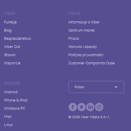
VIBER
FIRMA
Funkcje
Informacje o Viber
Blog
Centrum marek
Bezpieczeństwo
Praca
Viber Out
Warunki i zasady
Stawki
Polityka prywatności
Wsparcie
Customer Complaints Code
POBIERZ
Polski
Android
iPhone & iPad
Windows PC
Mac
©
2026
Viber Media S.à r.l.
Linux