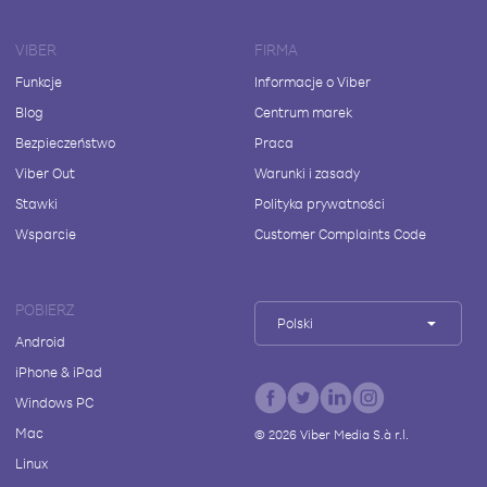
VIBER
FIRMA
Funkcje
Informacje o Viber
Blog
Centrum marek
Bezpieczeństwo
Praca
Viber Out
Warunki i zasady
Stawki
Polityka prywatności
Wsparcie
Customer Complaints Code
POBIERZ
Polski
Android
iPhone & iPad
Windows PC
Mac
©
2026
Viber Media S.à r.l.
Linux