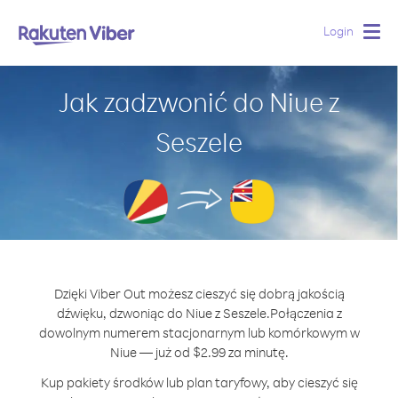
Login
Togg
navig
Jak zadzwonić do Niue z
Seszele
Dzięki Viber Out możesz cieszyć się dobrą jakością
dźwięku, dzwoniąc do Niue z Seszele.
Połączenia z
dowolnym numerem stacjonarnym lub komórkowym w
Niue — już od $2.99 za minutę.
Kup pakiety środków lub plan taryfowy, aby cieszyć się