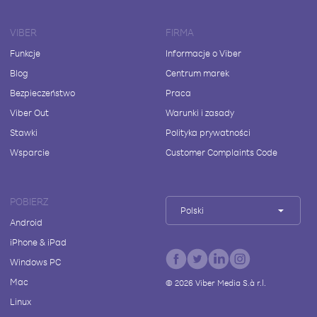
VIBER
FIRMA
Funkcje
Informacje o Viber
Blog
Centrum marek
Bezpieczeństwo
Praca
Viber Out
Warunki i zasady
Stawki
Polityka prywatności
Wsparcie
Customer Complaints Code
POBIERZ
Polski
Android
iPhone & iPad
Windows PC
Mac
©
2026
Viber Media S.à r.l.
Linux