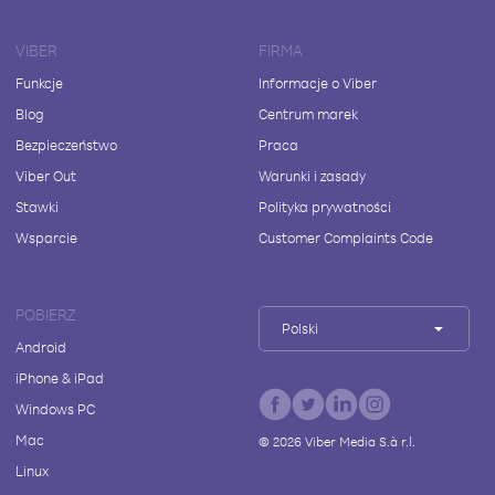
VIBER
FIRMA
Funkcje
Informacje o Viber
Blog
Centrum marek
Bezpieczeństwo
Praca
Viber Out
Warunki i zasady
Stawki
Polityka prywatności
Wsparcie
Customer Complaints Code
POBIERZ
Polski
Android
iPhone & iPad
Windows PC
Mac
©
2026
Viber Media S.à r.l.
Linux