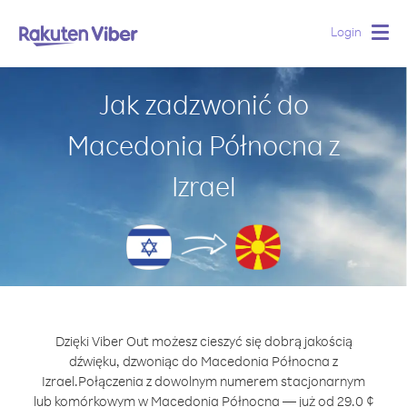
Login
Togg
navig
Jak zadzwonić do
Macedonia Północna z
Izrael
Dzięki Viber Out możesz cieszyć się dobrą jakością
dźwięku, dzwoniąc do Macedonia Północna z
Izrael.
Połączenia z dowolnym numerem stacjonarnym
lub komórkowym w Macedonia Północna — już od 29.0 ¢