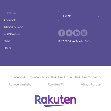
POBIERZ
Polski
Android
iPhone & iPad
Windows PC
Mac
©
2026
Viber Media S.à r.l.
Linux
Rakuten Viki
Rakuten Kobo
Rakuten Travel
Rakuten Marketing
Rakuten Insight
Rakuten TV
About Rakuten