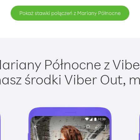
Pokaż stawki połączeń z Mariany Północne
riany Północne z Viber
asz środki Viber Out, m