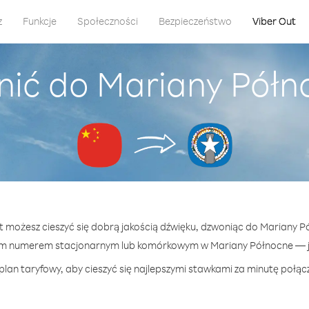
z
Funkcje
Społeczności
Bezpieczeństwo
Viber Out
ić do Mariany Półn
ut możesz cieszyć się dobrą jakością dźwięku, dzwoniąc do Mariany Pó
ym numerem stacjonarnym lub komórkowym w Mariany Północne — już
plan taryfowy, aby cieszyć się najlepszymi stawkami za minutę połąc