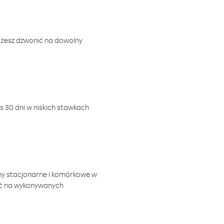
ożesz dzwonić na dowolny
 30 dni w niskich stawkach
ny stacjonarne i komórkowe w
ić na wykonywanych