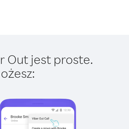
 Out jest proste.
ożesz: