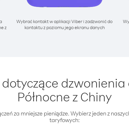
a
Wybrać kontakt w aplikacji Viber i zadzwonić do
Wy
e z
kontaktu z poziomu jego ekranu danych
dotyczące dzwonienia
Północne z Chiny
ączeń za mniejsze pieniądze. Wybierz jeden z naszy
taryfowych: