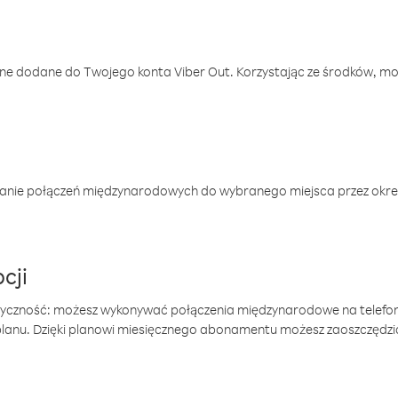
one dodane do Twojego konta Viber Out. Korzystając ze środków, m
anie połączeń międzynarodowych do wybranego miejsca przez okres
cji
tyczność: możesz wykonywać połączenia międzynarodowe na telefo
 planu. Dzięki planowi miesięcznego abonamentu możesz zaoszczędz