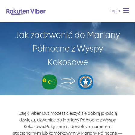
Login
Togg
navig
Jak zadzwonić do Mariany
Północne z Wyspy
Kokosowe
Dzięki Viber Out możesz cieszyć się dobrą jakością
dźwięku, dzwoniąc do Mariany Północne z Wyspy
Kokosowe.
Połączenia z dowolnym numerem
stacjonarnym lub komórkowym w Mariany Północne —