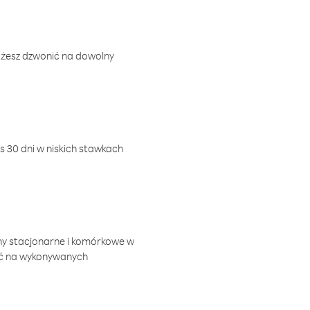
ożesz dzwonić na dowolny
 30 dni w niskich stawkach
ny stacjonarne i komórkowe w
ić na wykonywanych