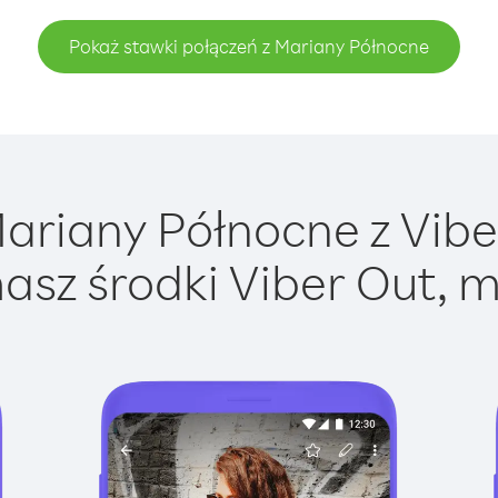
Pokaż stawki połączeń z Mariany Północne
riany Północne z Viber
asz środki Viber Out, m