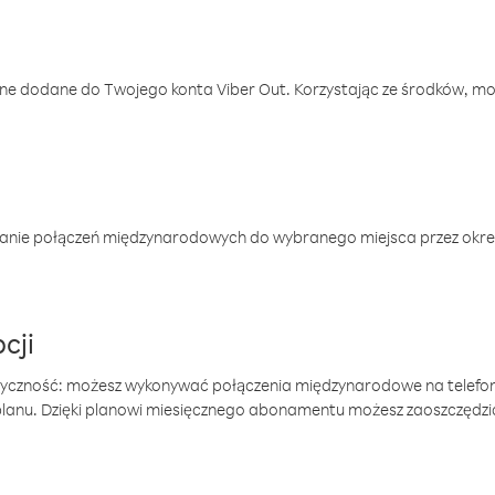
one dodane do Twojego konta Viber Out. Korzystając ze środków, m
anie połączeń międzynarodowych do wybranego miejsca przez okres
cji
tyczność: możesz wykonywać połączenia międzynarodowe na telefo
 planu. Dzięki planowi miesięcznego abonamentu możesz zaoszczędz