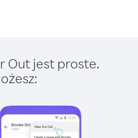
 Out jest proste.
ożesz: