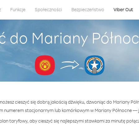
z
Funkcje
Społeczności
Bezpieczeństwo
Viber Out
ć do Mariany Północn
 możesz cieszyć się dobrą jakością dźwięku, dzwoniąc do Mariany Półn
ym numerem stacjonarnym lub komórkowym w Mariany Północne — już
plan taryfowy, aby cieszyć się najlepszymi stawkami za minutę połąc