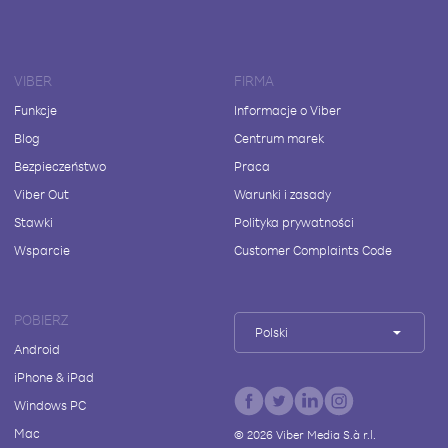
VIBER
FIRMA
Funkcje
Informacje o Viber
Blog
Centrum marek
Bezpieczeństwo
Praca
Viber Out
Warunki i zasady
Stawki
Polityka prywatności
Wsparcie
Customer Complaints Code
POBIERZ
Polski
Android
iPhone & iPad
Windows PC
Mac
©
2026
Viber Media S.à r.l.