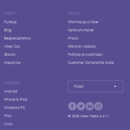
VIBER
FIRMA
Funkcje
Informacje o Viber
Blog
Centrum marek
Bezpieczeństwo
Praca
Viber Out
Warunki i zasady
Stawki
Polityka prywatności
Wsparcie
Customer Complaints Code
POBIERZ
Polski
Android
iPhone & iPad
Windows PC
Mac
©
2026
Viber Media S.à r.l.
Linux