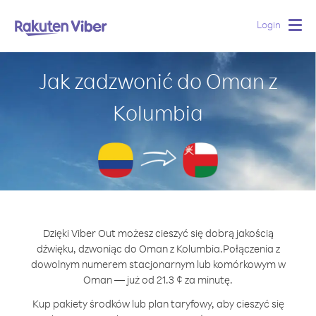
Login
Togg
navig
Jak zadzwonić do Oman z
Kolumbia
Dzięki Viber Out możesz cieszyć się dobrą jakością
dźwięku, dzwoniąc do Oman z Kolumbia.
Połączenia z
dowolnym numerem stacjonarnym lub komórkowym w
Oman — już od 21.3 ¢ za minutę.
Kup pakiety środków lub plan taryfowy, aby cieszyć się