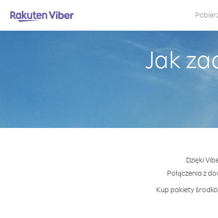
Pobier
Jak za
Dzięki Vi
Połączenia z d
Kup pakiety środkó