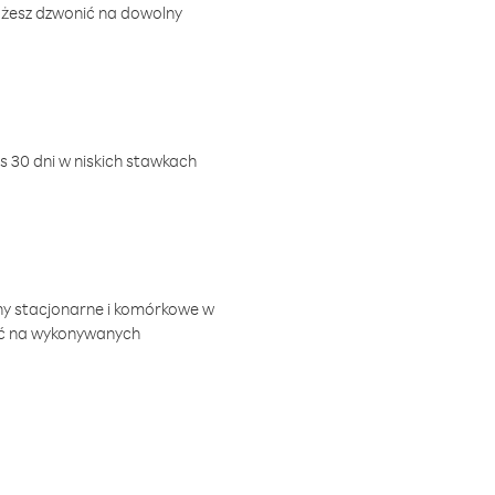
ożesz dzwonić na dowolny
 30 dni w niskich stawkach
ny stacjonarne i komórkowe w
ić na wykonywanych