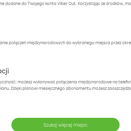
one dodane do Twojego konta Viber Out. Korzystając ze środków, m
anie połączeń międzynarodowych do wybranego miejsca przez okres
cji
tyczność: możesz wykonywać połączenia międzynarodowe na telefo
 planu. Dzięki planowi miesięcznego abonamentu możesz zaoszczędz
Szukaj więcej miejsc