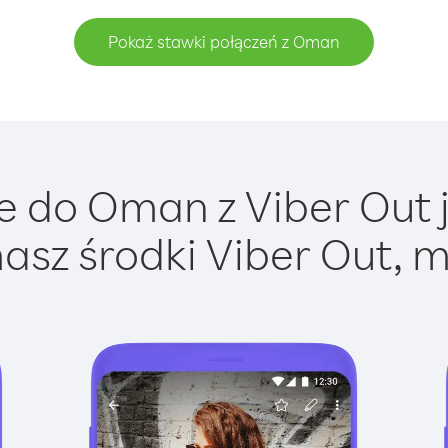
Pokaż stawki połączeń z Oman
 do Oman z Viber Out j
asz środki Viber Out, m