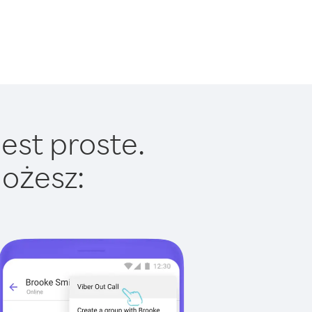
est proste.
ożesz: