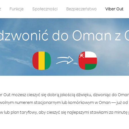
z
Funkcje
Społeczności
Bezpieczeństwo
Viber Out
dzwonić do Oman z
ber Out możesz cieszyć się dobrą jakością dźwięku, dzwoniąc do Oman
owolnym numerem stacjonarnym lub komórkowym w Oman — już od 17
w lub plan taryfowy, aby cieszyć się najlepszymi stawkami za minutę